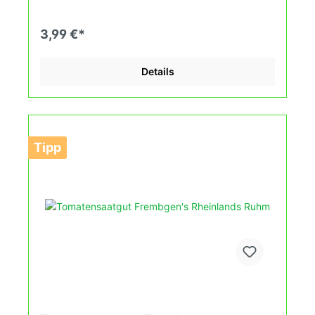
(Heizdecke). Durch unsere Erhaltungszüchtung
passen wir alte und neue Tomatensorten den sich
fortlaufend ändernden Wachstumsbedingungen
3,99 €*
nach den Grundsätzen des Demeter Verbandes
an. Damit wird die Tomatenvielfalt gefördert die du
in deinem Hausgarten, auf der Terasse oder auf
Details
dem Balkon erleben kannst.
Tipp