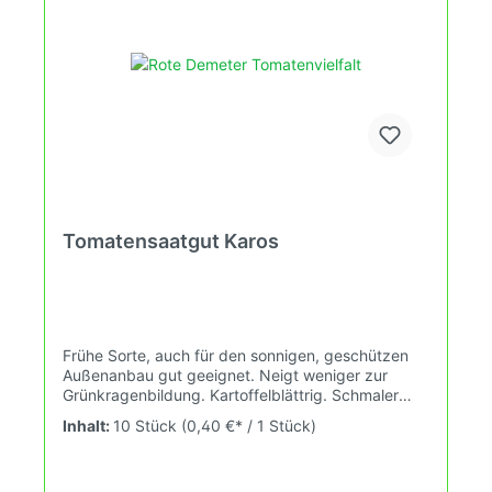
Tomatensaatgut Karos
Frühe Sorte, auch für den sonnigen, geschützen
Außenanbau gut geeignet. Neigt weniger zur
Grünkragenbildung. Kartoffelblättrig. Schmaler
Wuchs. Wuchshöhe: 2,0m Früchte: rot, rund, 35-
Inhalt:
10 Stück
(0,40 €* / 1 Stück)
70g Das Tomatensaatgut wird ausdrücklich als
Sammelobjekt oder Zierpflanze verkauft.
Keimtemperatur zwischen 25°C und 28°C konstant