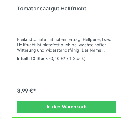
Tomatensaatgut Hellfrucht
Freilandtomate mit hohem Ertrag. Hellperle, bzw.
Hellfrucht ist platzfest auch bei wechselhafter
Witterung und widerstandsfähig. Der Name
bezieht sich nicht auf die Farbe, denn die Tomate
Inhalt:
10 Stück
(0,40 €* / 1 Stück)
ist ausgereift dunkelrot.Gezüchtet 1955. Die Sorte
war eine Revolution! Diese Sorte sowie deren
Nachfahren haben keinen Grünkragen. Sie zählen
daher zu den besten Tomatensoten überhaupt.
Naja... soviel aus der Literatur...Es gibt seitdem
auch viele Hellfrucht-Sorten. Leider haben nicht
3,99 €*
alle Hellfrucht-Sorten diese Resistenz (Unsere
Beobachtung). Ausserdem galten die Hellfrucht-
Sorten als Urspung der "Wasserbomben"
In den Warenkorb
Züchtungen. Der Zusammenhang wurde 2012
entdeckt. Mit dem Referenzgenom der Heinz
1706. Die berühmte Heinz 1706 Tomate hat eine
stark verengte Genbasis, die bei vielen
Industriesorten typisch ist. Wissenschaftler wissen,