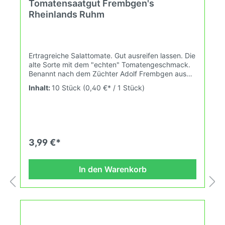
Tomatensaatgut Frembgen's
Rheinlands Ruhm
Ertragreiche Salattomate. Gut ausreifen lassen. Die
alte Sorte mit dem "echten" Tomatengeschmack.
Benannt nach dem Züchter Adolf Frembgen aus
Niederdollendorf. Alte deutsche Sorte aus den
Inhalt:
10 Stück
(0,40 €* / 1 Stück)
30ern.Was ist eigentlich der "echte"
Tomatengeschmack?Die Tomate ist eine
Obstpflanze aus de Tropen. Die meisten
"Ursorten" oder auch Wildtomaten kannst Du gar
nicht essen. Diejenigen von den Ursorten, die zum
Verzehr geeignet sind schmecken meist süss. Es
3,99 €*
sind Beeren. Als die Tomaten nun Europa
eroberten wurden sie über Jahrhunderte gekreuzt
und verändert. Komplexe Geschmacksaromen
In den Warenkorb
bildeten sich. Irgendwann war es wichtiger die
Tomate lange haltbar zu machen. Die meisten von
den lange haltbaren Sorten haben kaum noch
Geschmack. Der Kleverhof züchtet Tomaten mit
verschiedenen Geschmacksaromen, die
Haltbarkeit spielt bei unseren Züchtungen keine