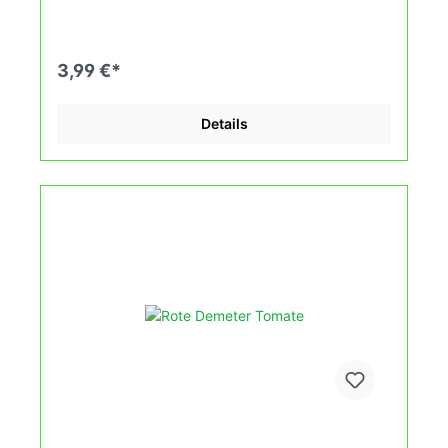
(Heizdecke). Durch unsere Erhaltungszüchtung
passen wir alte und neue Tomatensorten den sich
fortlaufend ändernden Wachstumsbedingungen
nach den Grundsätzen des Demeter Verbandes
3,99 €*
an. Damit wird die Tomatenvielfalt gefördert die du
in deinem Hausgarten, auf der Terasse oder auf
dem Balkon erleben kannst.
Details