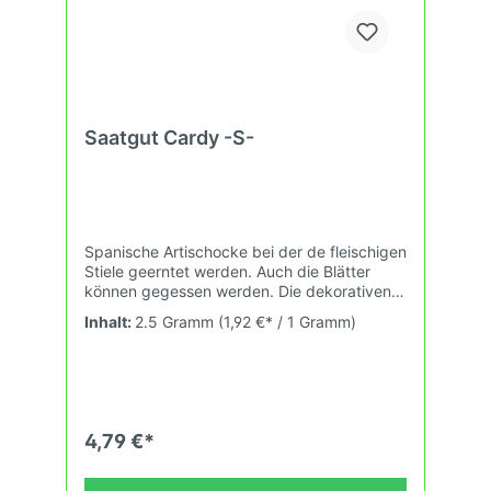
Saatgut Cardy -S-
Spanische Artischocke bei der de fleischigen
Stiele geerntet werden. Auch die Blätter
können gegessen werden. Die dekorativen,
grossen Pflanzen werden im Herbst gerodet
Inhalt:
2.5 Gramm
(1,92 €* / 1 Gramm)
und im Dunkeln gebleicht. Attraktive Blüte
ab dem zweiten Jahr. Überwintert an
geschützten Lagen oder mit Abdeckung.
4,79 €*