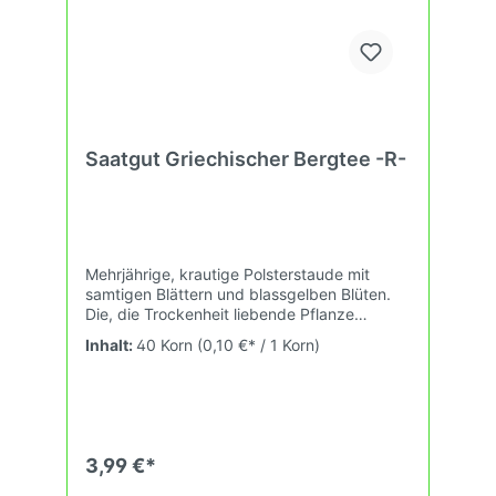
Saatgut Griechischer Bergtee -R-
Mehrjährige, krautige Polsterstaude mit
samtigen Blättern und blassgelben Blüten.
Die, die Trockenheit liebende Pflanze
benötigt vollsonnige, heiße Standorte wie
Inhalt:
40 Korn
(0,10 €* / 1 Korn)
mediterrane Kräuterbeete und
Trockensteinmauern. Blätter und Stängel
werden frisch oder getrocknet zu
aromatischer Tee mit typischer zimtiger
Note zubereitet. Kältetolerante Sorte.
3,99 €*