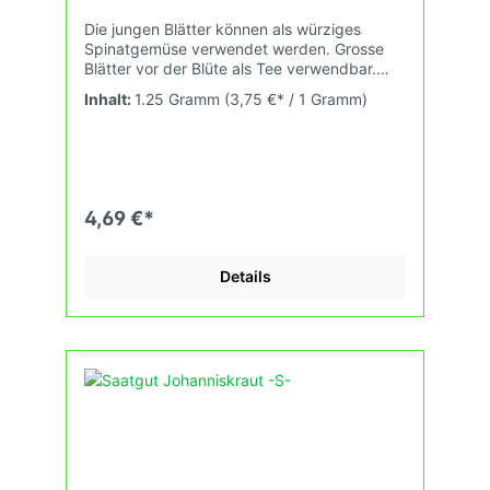
Die jungen Blätter können als würziges
Spinatgemüse verwendet werden. Grosse
Blätter vor der Blüte als Tee verwendbar.
Wichtige Heilpflanze und biodynamische
Inhalt:
1.25 Gramm
(3,75 €* / 1 Gramm)
Präparatepflanze. Keimt langsam. In kleinen
Büscheln pikieren.
4,69 €*
Details