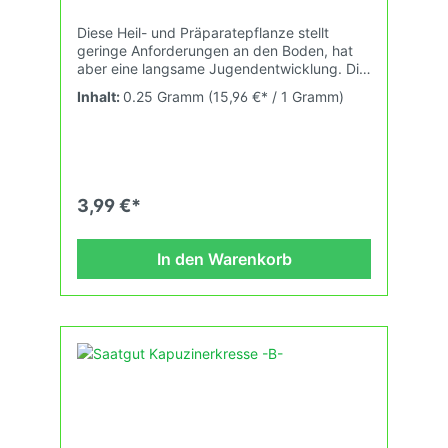
Diese Heil- und Präparatepflanze stellt
geringe Anforderungen an den Boden, hat
aber eine langsame Jugendentwicklung. Die
echte Kamille ist winterhart und mehrjährig.
Inhalt:
0.25 Gramm
(15,96 €* / 1 Gramm)
Der deutsche Name Kamille stammt aus dem
Griechischen und bedeutet so viel wie "Apfel
auf der Erde", nach dem Geruch der Blüten.
"TIPP": Die Blütenköpfe werden zur Zeit der
Vollblüte an einem sonnigen Tag in der
Mittagszeit gesammelt und einem luftigen
3,99 €*
Raum oder bei Temperaturen bis zu 40°C
getrocknet. Dabei soll man sie nicht
wenden.Aussaat: Anfang April bis Ende Juli
In den Warenkorb
und Anfang August bis Ende Oktober. Blüte:
von Anfang Mai bis Ende September Inhalt
reicht für 2000 Pflanzen.