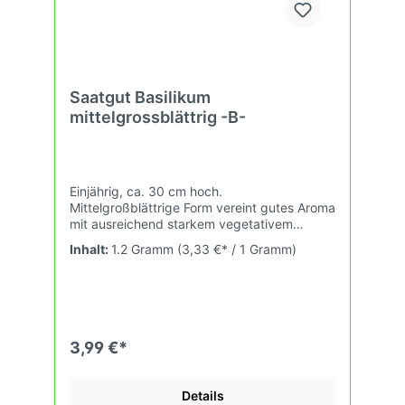
Saatgut Basilikum
mittelgrossblättrig -B-
Einjährig, ca. 30 cm hoch.
Mittelgroßblättrige Form vereint gutes Aroma
mit ausreichend starkem vegetativem
Wuchs. Schöne Pflanzen für Topfkräuter.
Inhalt:
1.2 Gramm
(3,33 €* / 1 Gramm)
Pflanzabstand ca. 30 x 25 cm. 10qm.
3,99 €*
Details