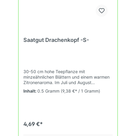
Saatgut Drachenkopf -S-
30-50 cm hohe Teepflanze mit
minzeähnlichen Blättern und einem warmen
Zitronenaroma. Im Juli und August
erscheinen die dekorativen, violetten
Inhalt:
0.5 Gramm
(9,38 €* / 1 Gramm)
Blütenstände. Die Blüten sind essbar und
eine attraktive Bienenweide.
4,69 €*