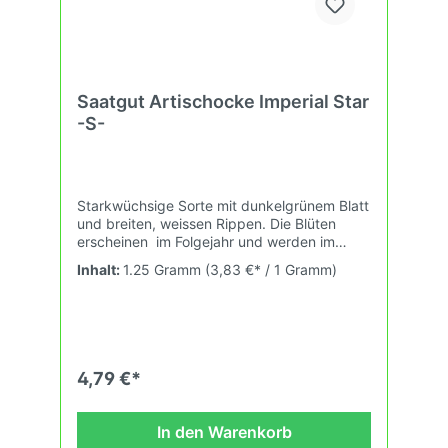
Saatgut Artischocke Imperial Star
-S-
Starkwüchsige Sorte mit dunkelgrünem Blatt
und breiten, weissen Rippen. Die Blüten
erscheinen im Folgejahr und werden im
geschlossenen Zustand geerntet. Bei sehr
Inhalt:
1.25 Gramm
(3,83 €* / 1 Gramm)
früher Aussaat ist eine Ernte im gleichen Jahr
möglich.
4,79 €*
In den Warenkorb