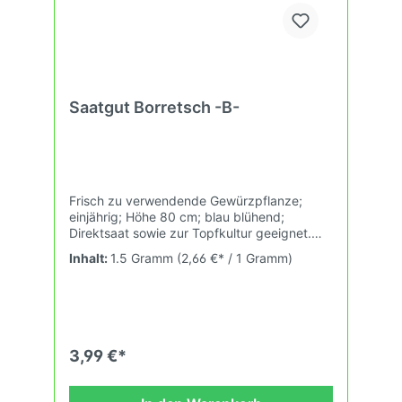
Saatgut Borretsch -B-
Frisch zu verwendende Gewürzpflanze;
einjährig; Höhe 80 cm; blau blühend;
Direktsaat sowie zur Topfkultur geeignet.
Ernte der jungen Blätter. Gute Futterpflanze
Inhalt:
1.5 Gramm
(2,66 €* / 1 Gramm)
für Insekten. Etwa 10qm.
3,99 €*