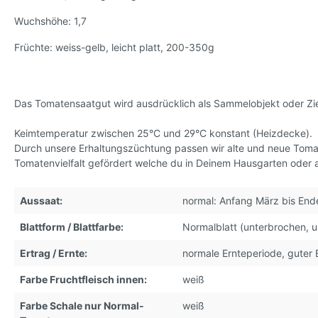
Sorten,
Wuchshöhe: 1,7
Tomatensamen, kleinwüchsig
* Kleve
Früchte: weiss-gelb, leicht platt, 200-350g
Das Tomatensaatgut wird ausdrücklich als Sammelobjekt oder Zie
Keimtemperatur zwischen 25°C und 29°C konstant (Heizdecke).
Durch unsere Erhaltungszüchtung passen wir alte und neue Tom
Tomatenvielfalt gefördert welche du in Deinem Hausgarten oder 
Aussaat:
normal: Anfang März bis End
Blattform / Blattfarbe:
Normalblatt (unterbrochen, u
Ertrag / Ernte:
normale Ernteperiode, guter 
Farbe Fruchtfleisch innen:
weiß
Farbe Schale nur Normal-
weiß