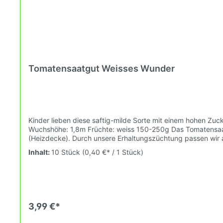
Tomatensaatgut Weisses Wunder
Kinder lieben diese saftig-milde Sorte mit einem hohen Zuc
Wuchshöhe: 1,8m Früchte: weiss 150-250g Das Tomatensaat
(Heizdecke). Durch unsere Erhaltungszüchtung passen wir alte und neue Tomatensorten den sich fortlaufend ändernden Wachstumsbedingungen nach den Grundsätzen des Demeter
Verbandes an. Damit wird die Tomatenvielfalt gefördert die
Inhalt:
10 Stück
(0,40 €* / 1 Stück)
3,99 €*