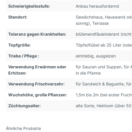
Schwierigkeitsstufe:
Anbau herausfordernd
Standort:
Gewächshaus
, Hauswand ode
sonnig)
, Terrasse
Toleranz gegen Krankheiten:
blütenendfäuletolerant (nicht
Topfgröße:
Töpfe/Kübel ab 25 Liter (ode
Triebe / Pflege :
eintriebig, ausgeizen
Verwendung Erwärmen oder
für Saucen und Suppen
, für
Erhitzen:
in die Pfanne
Verwendung Frischverzehr:
für Sandwich & Baguette
, fü
Wuchshöhe, große Pflanzen:
1,5m bis 2m (bei erster Frucht
Züchtungsalter:
alte Sorte, Heirloom (über 50
Ähnliche Produkte