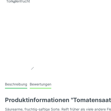
Tomatensamen, blau (Antho-
Tomaten
Tomaten)
mittelg
Tomatensamen, violett/purple
Tomaten
mittelg
Tomatensamen, schwarz/braun
Tomate
gestreif
Tomatensamen, weiss
Tomate
behaart
Beschreibung
Bewertungen
(Kusche
Produktinformationen "Tomatensaat
Tomatensamen, wilde Sorten
Tomaten
Säurearme, fruchtig-saftige Sorte. Reift früher als viele andere 