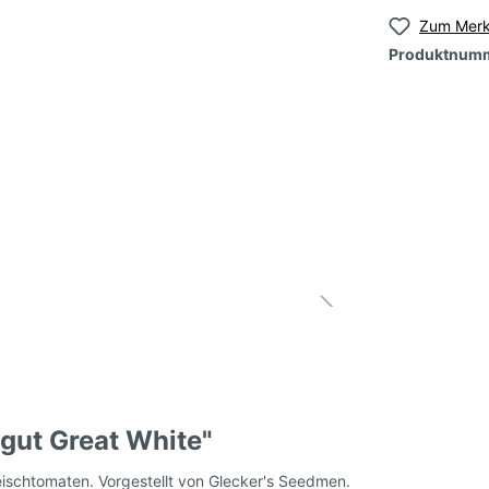
Zum Merk
Produktnum
samen, grün, klein-
Tomatensamen, grün,
roß
großfruchtig
samen, orange, klein-
Tomatensamen, orang
roß
großfruchtig
nsamen, mehrfarbig-
Tomatensamen, mehrf
t
geflammt
nsamen,
Tomatensamen, Roma
e/samtige Sorten
Kochtomaten
ltomaten)
gut Great White"
samen, DDR - alte
Tomatensamen, Ampe
Fleischtomaten. Vorgestellt von Glecker's Seedmen.