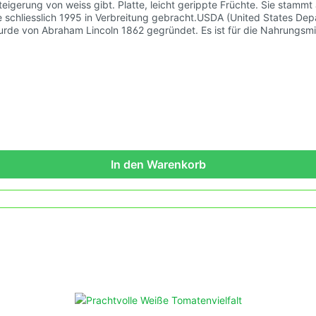
Steigerung von weiss gibt. Platte, leicht gerippte Früchte. Sie st
ie schliesslich 1995 in Verbreitung gebracht.USDA (United States Dep
wurde von Abraham Lincoln 1862 gegründet. Es ist für die Nahrungsmi
ausdrücklich als Sammelobjekt oder
n wir alte und neue Tomatensorten den sich fortlaufend
 Demeter Verbandes an. Damit wird die Tomatenvielfalt gefördert 
In den Warenkorb