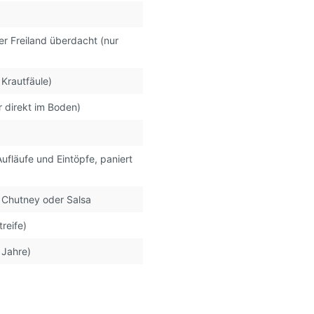
r Freiland überdacht (nur
 Krautfäule)
r direkt im Boden)
 Aufläufe und Eintöpfe
, paniert
r Chutney oder Salsa
reife)
 Jahre)