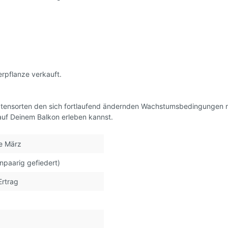
 Ostalgie
rhof's Tomatenzucht *
rpflanze verkauft.
atensorten den sich fortlaufend ändernden Wachstumsbedingungen 
auf Deinem Balkon erleben kannst.
e März
npaarig gefiedert)
Ertrag