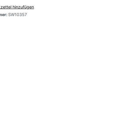
zettel hinzufügen
mer:
SW10357
e,
arbig-
-
l