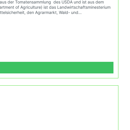
ammt aus der Tomatensammlung des USDA und ist aus dem
artment of Agriculture) ist das Landwirtschaftsminesterium
ttelsicherheit, den Agrarmarkt, Wald- und
die du in deinem Hausgarten, auf der Terasse oder auf