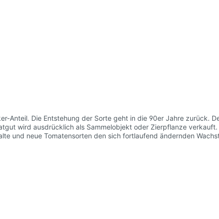
ker-Anteil. Die Entstehung der Sorte geht in die 90er Jahre zurück. 
gut wird ausdrücklich als Sammelobjekt oder Zierpflanze verkauft
 du in deinem Hausgarten, auf der Terasse oder auf dem Balkon erle