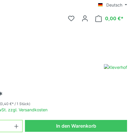
Deutsch
0,00 €*
ttelgroß
*
ittelgroß
(0,40 €* / 1 Stück)
MwSt. zzgl. Versandkosten
osa,
In den Warenkorb