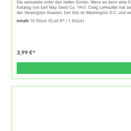
Die weisseste unter den hellen Sorten. Wenn es denn eine 
Katalog von Earl May Seed Co. 1941. Craig LeHoullier hat s
der Vereinigten Staaten. Der Sitz ist Washington D.C. und 
Landschaftsschutz, die Agrarwissenschaft und Agrarforschung zuständig. Wuchshöhe: 2,0 Früchte: weiss 110-250g Das Tomatensaatgut wird 
Inhalt:
10 Stück
(0,40 €* / 1 Stück)
Zierpflanze verkauft. Keimtemperatur zwischen 25°C und 28°C konstant (Heizdecke). Durch unsere Erhaltungszüchtung passe
ändernden Wachstumsbedingungen nach den Grundsätzen des
dem Balkon erleben kannst.
3,99 €*