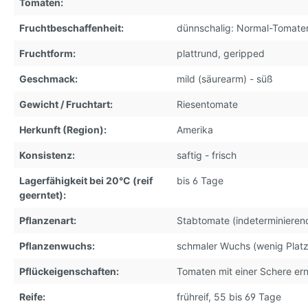
Tomaten:
Fruchtbeschaffenheit:
dünnschalig: Normal-Tomate
Fruchtform:
plattrund, geripped
Geschmack:
mild (säurearm) - süß
Gewicht / Fruchtart:
Riesentomate
Herkunft (Region):
Amerika
Konsistenz:
saftig - frisch
Lagerfähigkeit bei 20°C (reif
bis 6 Tage
geerntet):
Pflanzenart:
Stabtomate (indeterminieren
Pflanzenwuchs:
schmaler Wuchs (wenig Plat
Pflückeigenschaften:
Tomaten mit einer Schere er
Reife:
frühreif, 55 bis 69 Tage