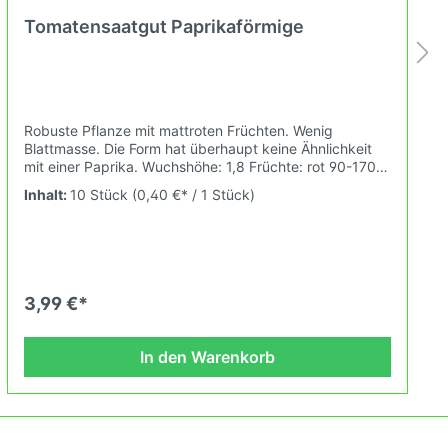
Tomatensaatgut Paprikaförmige
Robuste Pflanze mit mattroten Früchten. Wenig
Blattmasse. Die Form hat überhaupt keine Ähnlichkeit
mit einer Paprika. Wuchshöhe: 1,8 Früchte: rot 90-170g
Das Tomatensaatgut wird ausdrücklich als
Inhalt:
10 Stück
(0,40 €* / 1 Stück)
Sammelobjekt oder Zierpflanze verkauft.
Keimtemperatur zwischen 25°C und 28°C konstant
(Heizdecke). Durch unsere Erhaltungszüchtung passen
wir alte und neue Tomatensorten den sich fortlaufend
ändernden Wachstumsbedingungen nach den
Grundsätzen des Demeter Verbandes an. Damit wird
3,99 €*
die Tomatenvielfalt gefördert die du in deinem
Hausgarten, auf der Terasse oder auf dem Balkon
erleben kannst.
In den Warenkorb