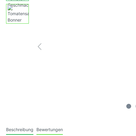
Paprikas
Kürbiss
Tomatensamen, gelb,
Tomaten
Fruchtgemüse
großfruchtig
klein-m
Tomatensamen, blau (Antho-
Tomaten
Tomaten)
mittelg
Tomatensamen, violett/purple
Tomaten
mittelg
Tomatensamen, schwarz/braun
Tomate
gestreif
Tomatensamen, weiss
Tomate
behaart
Beschreibung
Bewertungen