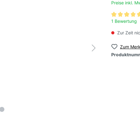
e
Hülsenfrüchte
Preise inkl. 
samen, rosé/rosa,
Tomatensamen, rosé/r
1 Bewertung
ittelgroß
großfruchtig
Zur Zeit ni
samen, grün, klein-
Tomatensamen, grün,
Zum Merk
roß
großfruchtig
Produktnum
samen, orange, klein-
Tomatensamen, orang
roß
großfruchtig
nsamen, mehrfarbig-
Tomatensamen, mehrf
t
geflammt
nsamen,
Tomatensamen, Roma
e/samtige Sorten
Kochtomaten