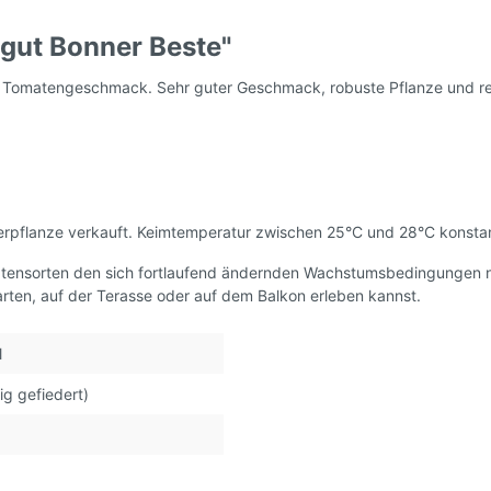
ltomaten)
gut Bonner Beste"
samen, DDR - alte
Tomatensamen, Ampe
m Tomatengeschmack. Sehr guter Geschmack, robuste Pflanze und reic
 Ostalgie
rhof's Tomatenzucht *
erpflanze verkauft. Keimtemperatur zwischen 25°C und 28°C konsta
atensorten den sich fortlaufend ändernden Wachstumsbedingungen 
rten, auf der Terasse oder auf dem Balkon erleben kannst.
l
ig gefiedert)