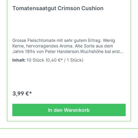
Tomatensaatgut Crimson Cushion
Grosse Fleischtomate mit sehr gutem Ertrag. Wenig
Kerne, hervorragendes Aroma. Alte Sorte aus dem
Jahre 1894 von Peter Handerson.Wuchshöhe bei erster
Fruchtreife: 1,8mFruchtgewicht: 200-300gDas
Inhalt:
10 Stück
(0,40 €* / 1 Stück)
Tomatensaatgut wird ausdrücklich als Sammelobjekt
oder Zierpflanze verkauft. Keimtemperatur zwischen
25°C und 29°C konstant (Heizdecke). Durch unsere
Erhaltungszüchtung passen wir alte und neue
Tomatensorten den sich fortlaufend ändernden
Wachstumsbedingungen nach den Grundsätzen des
3,99 €*
Demeter Verbandes an. Damit wird die Tomatenvielfalt
gefördert welche du in Deinem Hausgarten oder auf
Deinem Balkon erleben kannst.
In den Warenkorb