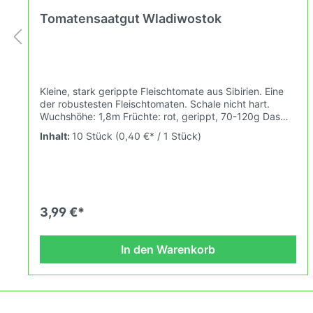
Tomatensaatgut Wladiwostok
Kleine, stark gerippte Fleischtomate aus Sibirien. Eine
der robustesten Fleischtomaten. Schale nicht hart.
Wuchshöhe: 1,8m Früchte: rot, gerippt, 70-120g Das
Tomatensaatgut wird ausdrücklich als Sammelobjekt
Inhalt:
10 Stück
(0,40 €* / 1 Stück)
oder Zierpflanze verkauft. Keimtemperatur zwischen
25°C und 28°C konstant (Heizdecke). Durch unsere
Erhaltungszüchtung passen wir alte und neue
Tomatensorten den sich fortlaufend ändernden
Wachstumsbedingungen nach den Grundsätzen des
Demeter Verbandes an. Damit wird die Tomatenvielfalt
3,99 €*
gefördert die du in deinem Hausgarten, auf der Terasse
oder auf dem Balkon erleben kannst.
In den Warenkorb