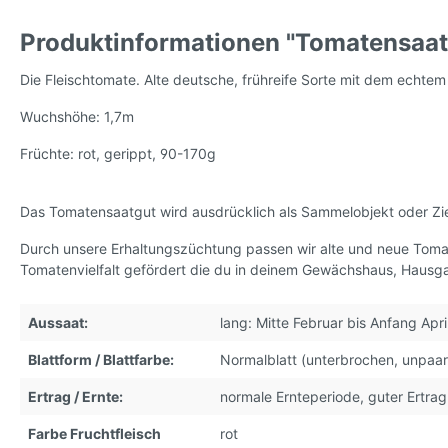
(Kusche
Produktinformationen "Tomatensaat
Tomatensamen, wilde Sorten
Tomaten
Die Fleischtomate. Alte deutsche, frühreife Sorte mit dem echte
Sorten,
Wuchshöhe: 1,7m
Tomatensamen, kleinwüchsig
* Kleve
Früchte: rot, gerippt, 90-170g
Das Tomatensaatgut wird ausdrücklich als Sammelobjekt oder Zi
Durch unsere Erhaltungszüchtung passen wir alte und neue Tom
Tomatenvielfalt gefördert die du in deinem Gewächshaus, Hausga
Aussaat:
lang: Mitte Februar bis Anfang Apri
Blattform / Blattfarbe:
Normalblatt (unterbrochen, unpaar
Ertrag / Ernte:
normale Ernteperiode, guter Ertrag
Farbe Fruchtfleisch
rot