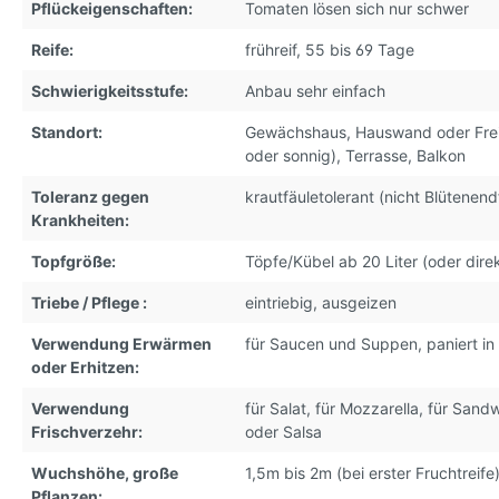
Pflückeigenschaften:
Tomaten lösen sich nur schwer
Reife:
frühreif, 55 bis 69 Tage
Schwierigkeitsstufe:
Anbau sehr einfach
Standort:
Gewächshaus
, Hauswand oder Fre
oder sonnig)
, Terrasse
, Balkon
Toleranz gegen
krautfäuletolerant (nicht Blütenend
Krankheiten:
Topfgröße:
Töpfe/Kübel ab 20 Liter (oder dire
Triebe / Pflege :
eintriebig, ausgeizen
Verwendung Erwärmen
für Saucen und Suppen
, paniert i
oder Erhitzen:
Verwendung
für Salat
, für Mozzarella
, für Sand
Frischverzehr:
oder Salsa
Wuchshöhe, große
1,5m bis 2m (bei erster Fruchtreife
Pflanzen: