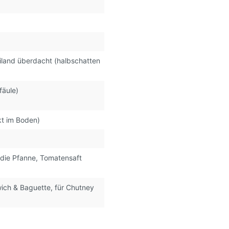
iland überdacht (halbschatten
fäule)
kt im Boden)
n die Pfanne
, Tomatensaft
wich & Baguette
, für Chutney
)