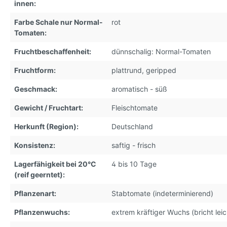
innen:
Farbe Schale nur Normal-
rot
Tomaten:
Fruchtbeschaffenheit:
dünnschalig: Normal-Tomaten
Fruchtform:
plattrund, geripped
Geschmack:
aromatisch - süß
Gewicht / Fruchtart:
Fleischtomate
Herkunft (Region):
Deutschland
Konsistenz:
saftig - frisch
Lagerfähigkeit bei 20°C
4 bis 10 Tage
(reif geerntet):
Pflanzenart:
Stabtomate (indeterminierend)
Pflanzenwuchs:
extrem kräftiger Wuchs (bricht leic