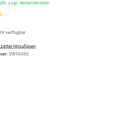
MwSt. zzgl. Versandkosten
osa,
cht verfügbar
zettel hinzufügen
mer:
SW10450
e,
arbig-
-