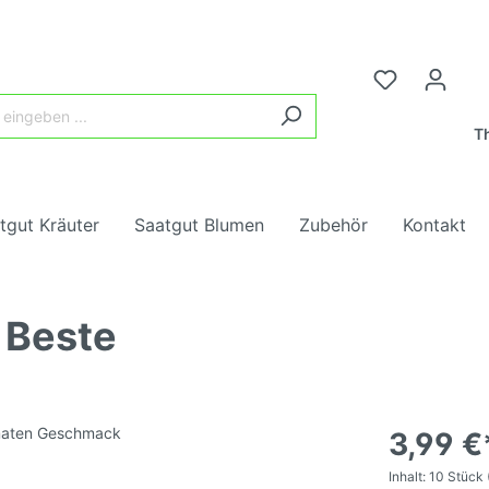
Th
tgut Kräuter
Saatgut Blumen
Zubehör
Kontakt
 Beste
samen, rot,
ter
ngung
ne Tomaten
Tomatensamen, rot, mi
Wurzelgemüse
Heilkräuter
Blumenmischungen
Tomatendünger
chtig
lgemüse
blumen
Kohl
Insektenblumen
3,99 €
samen, gelb,
Tomatensamen, gelb, m
Inhalt:
10 Stück
chtig