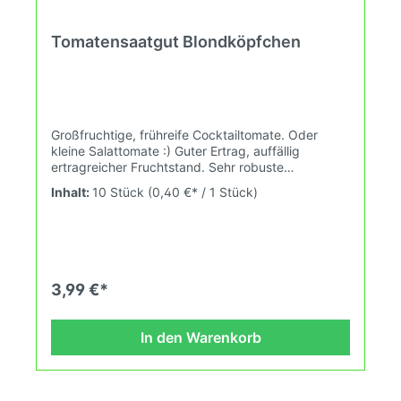
Tomatensaatgut Blondköpfchen
Großfruchtige, frühreife Cocktailtomate. Oder
kleine Salattomate :) Guter Ertrag, auffällig
ertragreicher Fruchtstand. Sehr robuste
Pflanze.Wurde bereits vor 1940 von Ernst Benary
Inhalt:
10 Stück
(0,40 €* / 1 Stück)
(Erfurt) gehandelt."Top 10" in alten Tomatensorten
2023: TomatofestDas ist eine Auszeichnung die es
in sich hat. Hierzulande nicht bekannt, aber in den
USA eine Institution: Tomatofest von Gary Ibsen
und Dagma Lacey. Sie bauen auf ihrer Farm in
Carmel, Nordkalifornien, USA etwa 600
3,99 €*
verschiedene Sorten an und verkaufen auch
Saatgut. Besonders interessant war aber das
Tomatenfest das es von 1991 bis 2008 gab. Es war
In den Warenkorb
das größte Festival mit Tomaten auf der Welt mit
etwa 3.300 Besuchern im Jahr (Clint Eastwood
war auch schon da) und einer Verkostung von 350
Tomatensorten. Wuchshöhe: 1,8 Früchte: gelb,