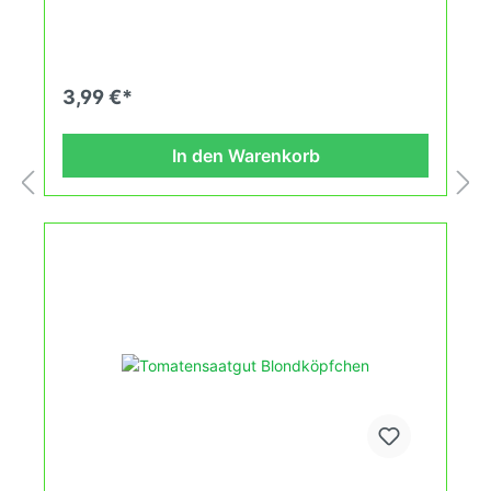
Auszeichnungen folgten, 1865 von Kaiserin
Augusta gestifteter Erster Preis. Neben dem
Versandhandel auch Grundlagenforschung und
Neuzüchtungen. 1926 Hauptkatalog und Ratgeber
im Kupferdruck.Das Nachkriegsschicksal der
3,99 €*
Firma F.C. Heinemann schließlich steht beispielhaft
für viele Privatunternehmen in der DDR.
Verurteilung der Firmeninhaber wegen
In den Warenkorb
Wirtschaftsverbrechen 1953.1972 Verstaatlichung.
Wuchshöhe: 1,8m Früchte: gelb, 50-75g Das
Tomatensaatgut wird ausdrücklich als
Sammelobjekt oder Zierpflanze verkauft.
Keimtemperatur zwischen 25°C und 29°C konstant
(Heizdecke). Durch unsere Erhaltungszüchtung
passen wir alte und neue Tomatensorten den sich
fortlaufend ändernden Wachstumsbedingungen
nach den Grundsätzen des Demeter Verbandes
an. Damit wird die Tomatenvielfalt gefördert
welche du in Deinem Hausgarten oder auf Deinem
Balkon erleben kannst.