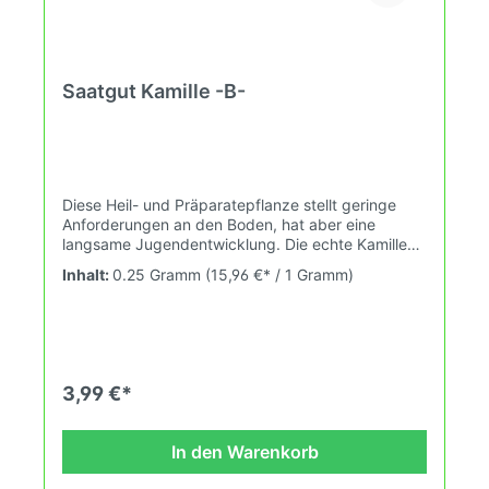
Saatgut Kamille -B-
Diese Heil- und Präparatepflanze stellt geringe
Anforderungen an den Boden, hat aber eine
langsame Jugendentwicklung. Die echte Kamille
ist winterhart und mehrjährig. Der deutsche Name
Inhalt:
0.25 Gramm
(15,96 €* / 1 Gramm)
Kamille stammt aus dem Griechischen und
bedeutet so viel wie "Apfel auf der Erde", nach
dem Geruch der Blüten. "TIPP": Die Blütenköpfe
werden zur Zeit der Vollblüte an einem sonnigen
Tag in der Mittagszeit gesammelt und einem
luftigen Raum oder bei Temperaturen bis zu 40°C
3,99 €*
getrocknet. Dabei soll man sie nicht
wenden.Aussaat: Anfang April bis Ende Juli und
Anfang August bis Ende Oktober. Blüte: von
In den Warenkorb
Anfang Mai bis Ende September Inhalt reicht für
2000 Pflanzen.