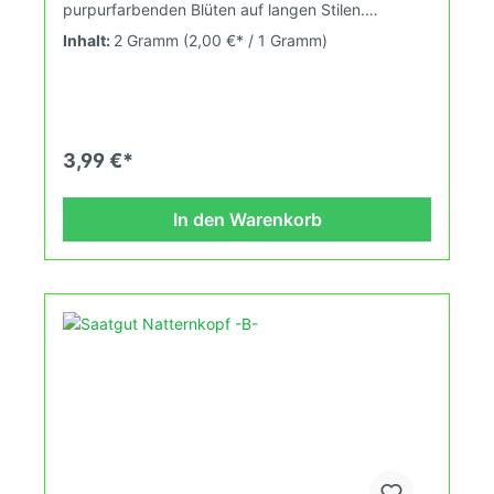
purpurfarbenden Blüten auf langen Stilen.
Anspruchslose Schönheit für naturnahe Gärten. Die
Inhalt:
2 Gramm
(2,00 €* / 1 Gramm)
Kornrade fühlt sich sowohl in der Sonne als auch im
Halbschatten wohl. Hinweis: Alle Pflanzenteile sind
giftig. "TIPP": An geeigneten Standorten gedeiht
die Kornrade ganz von selbst. Wer eine
Ausbreitung im Beet unterbinden möchte,
schneidet die Blüten, ehe sich Samen bilden.
3,99 €*
In den Warenkorb