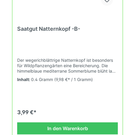
Saatgut Natternkopf -B-
Der wegerichblättrige Natternkopf ist besonders
für Wildpflanzengärten eine Bereicherung. Die
himmelblaue mediterrane Sommerblume blüht lang
und reich. Sehr gut besuchte und unkomlizierte
Inhalt:
0.4 Gramm
(9,98 €* / 1 Gramm)
Insektenweide für eher trockene Standorte. Tipp:
Für eine zeitige Blüte im darauffolgenden Jahr
kann der Natternkopf auch im Herbst ausgesät
werden.Aussaat: Mitte März bis Mitte Mai Blüte:
Anfang Mai bis Ende Oktober Inhalt reicht für ca.
80 Pflanzen. Pflanzenhöhe: 30-50 cm,
3,99 €*
Pflanzabstand: 25 x 25 cm Saatgut bitte trocken,
kühl und im Dunkeln lagern! Saatgut nicht zum
Verzehr geeignet.
In den Warenkorb