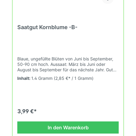
Saatgut Kornblume -B-
Blaue, ungefüllte Blüten von Juni bis September,
50-90 cm hoch. Aussaat: März bis Juni oder
August bis September für das nächste Jahr. Gute
Schnitt-, Beet- und Rabattenpflanze, TKM 4 g.
Inhalt:
1.4 Gramm
(2,85 €* / 1 Gramm)
Schnittreife, sobald oberste Blüte geöffnet. 3-
4qm.
3,99 €*
In den Warenkorb