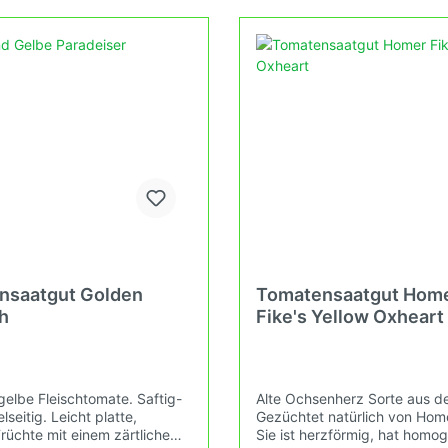
dem Balkon erleben kannst.
oder auf dem Balkon erleben
nsaatgut Golden
Tomatensaatgut Hom
h
Fike's Yellow Oxheart
gelbe Fleischtomate. Saftig-
Alte Ochsenherz Sorte aus d
lseitig. Leicht platte,
Gezüchtet natürlich von Home
rüchte mit einem zärtlichem
Sie ist herzförmig, hat homo