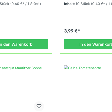
. Die Sorte wurde um 1946
Fruchtfleisch und ist sehr gro
 Stück
(0,40 €* / 1 Stück)
Inhalt:
10 Stück
(0,40 €* / 1
Lehoullier und Carolyn Male
sehr helle Züchtung mit eine
. Wuchshöhe: 1.9m Früchte:
phantastischem Geschmack.
250g Das Tomatensaatgut
Ertrag ist auch sehr gut! Gu
rücklich als Sammelobjekt
bei milder Säure.Wuchshöhe:
flanze verkauft.
2,0mFrüchte: gelb-orange, h
ratur zwischen 25°C und
180-300gDas Tomatensaatgu
3,99 €*
tant (Heizdecke). Durch
ausdrücklich als Sammelobje
haltungszüchtung passen wir
Zierpflanze verkauft. Keimte
neue Tomatensorten den sich
zwischen 25°C und 28°C kon
In den Warenkorb
In den Warenkor
nd ändernden
(Heizdecke). Durch unsere
sbedingungen nach den
Erhaltungszüchtung passen wi
en des Demeter Verbandes
und neue Tomatensorten den
wird die Tomatenvielfalt
fortlaufend ändernden
 welche du in Deinem
Wachstumsbedingungen nac
n oder auf Deinem Balkon
Grundsätzen des Demeter V
nnst.
an. Damit wird die Tomatenvie
gefördert welche du in dein
Hausgarten oder Balkon erle
kannst.