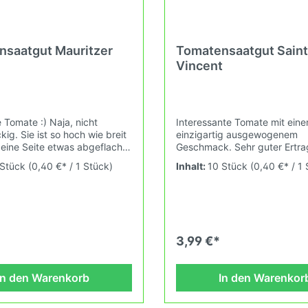
saatgut Mauritzer
Tomatensaatgut Saint
Vincent
 Tomate :) Naja, nicht
Interessante Tomate mit ein
kig. Sie ist so hoch wie breit
einzigartig ausgewogenem
eine Seite etwas abgeflacht
Geschmack. Sehr guter Ertrag
rkt sie halt viereckig. Dazu
sehr gute Sorte aus Frankreic
 Stück
(0,40 €* / 1 Stück)
Inhalt:
10 Stück
(0,40 €* / 1
sie einfach nur
Wuchshöhe: 2m Früchte: gelb,
end. Wenn du sie früh und
150-250g Das Tomatensaatg
ntest ist sie gelb.
ausdrücklich als Sammelobje
: 1,8m Früchte: 110-220g
Zierpflanze verkauft. Keimte
ensaatgut wird ausdrücklich
zwischen 25°C und 28°C kon
lobjekt oder Zierpflanze
(Heizdecke). Durch unsere
3,99 €*
 Keimtemperatur zwischen
Erhaltungszüchtung passen wi
28°C konstant (Heizdecke).
und neue Tomatensorten den
ere Erhaltungszüchtung
fortlaufend ändernden
In den Warenkorb
In den Warenkor
r alte und neue
Wachstumsbedingungen nac
rten den sich fortlaufend
Grundsätzen des Demeter V
n Wachstumsbedingungen
an. Damit wird die Tomatenvie