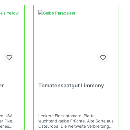
 kannst.
an. Damit wird die Tomatenvielfalt
gefördert die du in deinem Hausgarten,
auf der Terasse oder auf dem Balkon
erleben kannst.
er
Tomatensaatgut Limmony
en USA.
Leckere Fleischtomate. Platte,
r Fike.
leuchtend gelbe Früchte. Alte Sorte aus
genes
Osteuropa. Die weltweite Verbreitung