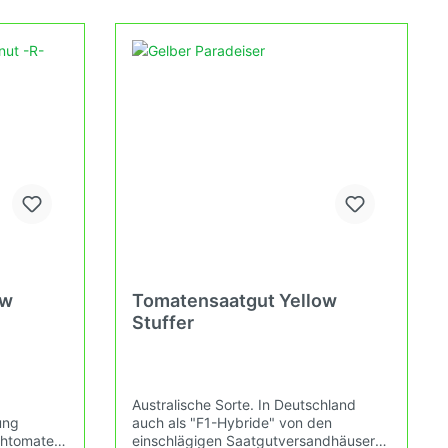
ausgarten,
Verbandes an. Damit wird die
m Balkon
Tomatenvielfalt gefördert die du in
deinem Hausgarten, auf der Terasse
oder auf dem Balkon erleben kannst.
ow
Tomatensaatgut Yellow
Stuffer
d
Australische Sorte. In Deutschland
ung
auch als "F1-Hybride" von den
schtomate
einschlägigen Saatgutversandhäusern