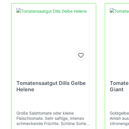
Tomatensamen, gelb,
Tomaten
Fruchtgemüse
großfruchtig
klein-m
Tomatensamen, blau (Antho-
Tomaten
Tomaten)
mittelg
Tomatensamen, violett/purple
Tomaten
mittelg
Tomatensaatgut Dills Gelbe
Tomaten
Tomatensamen, schwarz/braun
Tomate
Helene
Giant
gestreif
Tomatensamen, weiss
Tomate
Große Salattomate oder kleine
Goldgelbe
behaart
Fleischtomate. Sehr saftige, intensiv
Amish aus
(Kusche
schmeckende Früchte. Schöne Sorte
zitroneng
aus Polen.Wuchshöhe: 1,8mFrüchte:
kg schwer