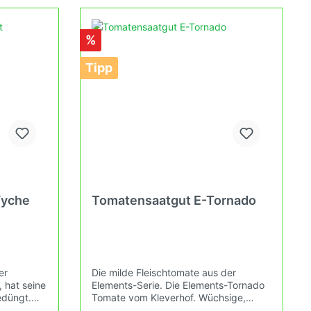
osa,
%
Tipp
e,
Wyche
Tomatensaatgut E-Tornado
arbig-
-
er
Die milde Fleischtomate aus der
, hat seine
Elements-Serie. Die Elements-Tornado
edüngt.
Tomate vom Kleverhof. Wüchsige,
t so
gelbe Fleischtomate. Früh- bis