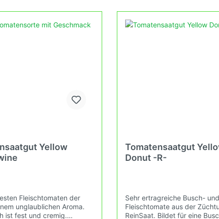
Grundsätzen des Demeter
gefördert die du in deinem H
 an. Damit wird die
auf der Terasse oder auf de
lfalt gefördert die du in
erleben kannst.
usgarten, auf der Terasse
dem Balkon erleben kannst.
nsaatgut Yellow
Tomatensaatgut Yell
wine
Donut -R-
besten Fleischtomaten der
Sehr ertragreiche Busch- un
einem unglaublichen Aroma.
Fleischtomate aus der Zücht
h ist fest und cremig.
ReinSaat. Bildet für eine Bu