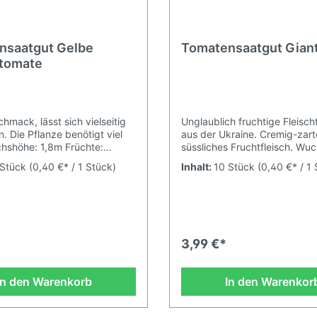
nsaatgut Gelbe
Tomatensaatgut Gian
atomate
chmack, lässt sich vielseitig
Unglaublich fruchtige Fleisc
 Die Pflanze benötigt viel
aus der Ukraine. Cremig-zart
chshöhe: 1,8m Früchte:
süssliches Fruchtfleisch. Wu
ge, 60-130g Das
1,8mFrüchte: 150-400gDas
 Stück
(0,40 €* / 1 Stück)
Inhalt:
10 Stück
(0,40 €* / 1
atgut wird ausdrücklich als
Tomatensaatgut wird ausdrüc
ekt oder Zierpflanze
Sammelobjekt oder Zierpflan
 Keimtemperatur zwischen
verkauft. Keimtemperatur zw
28°C konstant (Heizdecke).
25°C und 28°C konstant (Hei
ere Erhaltungszüchtung
Durch unsere Erhaltungszüc
r alte und neue
passen wir alte und neue
3,99 €*
rten den sich fortlaufend
Tomatensorten den sich fortl
n Wachstumsbedingungen
ändernden Wachstumsbedin
Grundsätzen des Demeter
nach den Grundsätzen des 
In den Warenkorb
In den Warenkor
 an. Damit wird die
Verbandes an. Damit wird die
lfalt gefördert die du in
Tomatenvielfalt gefördert die
usgarten, auf der Terasse
deinem Hausgarten, auf der 