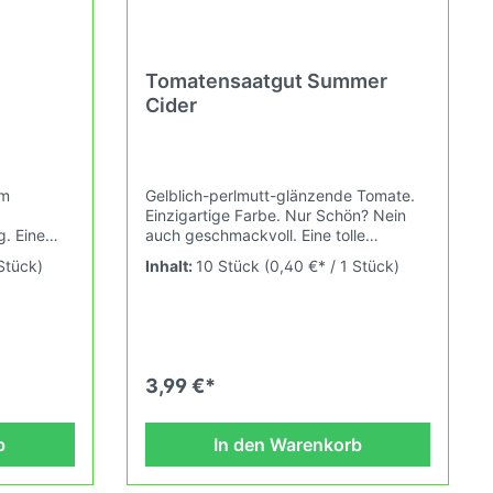
Tomatensaatgut Summer
Cider
em
Gelblich-perlmutt-glänzende Tomate.
Einzigartige Farbe. Nur Schön? Nein
. Eine
auch geschmackvoll. Eine tolle
h.
Züchtung von Tom Wagner. Vorgestellt
 Stück)
Inhalt:
10 Stück
(0,40 €* / 1 Stück)
 saftig,
in Europa von K.Sahin aus Holland in
ut wird
1998. Wuchshöhe: 2,0m Früchte:
kt oder
hellgelb, orange, perlmutt 100-300g
mperatur
Das Tomatensaatgut wird ausdrücklich
stant
als Sammelobjekt oder Zierpflanze
verkauft. Keimtemperatur zwischen
3,99 €*
r alte
25°C und 28°C konstant (Heizdecke).
 sich
Durch unsere Erhaltungszüchtung
passen wir alte und neue
b
In den Warenkorb
h den
Tomatensorten den sich fortlaufend
erbandes
ändernden Wachstumsbedingungen
lfalt
nach den Grundsätzen des Demeter