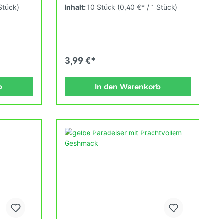
ß. Eine
initierte Aaron Whealy, der die Sorte
 Stück)
Inhalt:
10 Stück
(0,40 €* / 1 Stück)
m
von Craig LeHollier bekommen hatte.
 Der
Wuchshöhe: 2,0m Früchte: gelb 150-
tes Aroma
250g Das Tomatensaatgut wird
ausdrücklich als Sammelobjekt oder
erzförmig,
Zierpflanze verkauft. Keimtemperatur
t wird
zwischen 25°C und 28°C konstant
3,99 €*
kt oder
(Heizdecke). Durch unsere
mperatur
Erhaltungszüchtung passen wir alte
stant
und neue Tomatensorten den sich
b
In den Warenkorb
fortlaufend ändernden
r alte
Wachstumsbedingungen nach den
 sich
Grundsätzen des Demeter Verbandes
an. Damit wird die Tomatenvielfalt
h den
gefördert die du in deinem Hausgarten,
erbandes
auf der Terasse oder auf dem Balkon
lfalt
erleben kannst.
em
ben