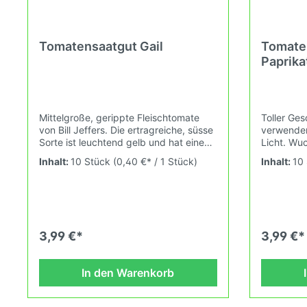
Tomatensaatgut Gail
Tomate
Paprik
Mittelgroße, gerippte Fleischtomate
Toller Ges
von Bill Jeffers. Die ertragreiche, süsse
verwenden.
Sorte ist leuchtend gelb und hat einen
Licht. Wu
feinen rosa Schimmer an der Blüte bei
gelb/oran
Inhalt:
10 Stück
(0,40 €* / 1 Stück)
Inhalt:
10
Vollreife. Eine der geschmackvollsten
Tomatensa
gelben Tomaten. Die Bill Jeffers
Sammelobj
Kollektionen – Geheimes Saatgut-
verkauft.
Kartell Nur wenige Namen genießen in
25°C und 
der Welt der alten Tomatensorten so
Durch uns
viel stillen Respekt wie Bill Jeffers aus
passen wi
3,99 €*
3,99 €*
Evansville, Indiana. Als wahrer
Tomatenso
Gärtnermeister suchte Bill nie das
ändernde
Rampenlicht – doch seine
nach den 
In den Warenkorb
Züchtungsarbeit hat Saatgutsammler
Verbandes
und Anbauer weltweit beeinflusst.
Tomatenvie
Geduldig, akribisch und stets vom
deinem Ha