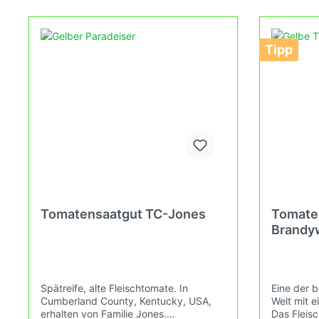
Gewächshaus, Hausgarten, auf der
nach den 
Terasse oder auf dem Balkon erleben
Verbandes
kannst.
Tomatenvie
Tipp
deinem Ha
oder auf 
Tomatensaatgut TC-Jones
Tomate
Brandy
Spätreife, alte Fleischtomate. In
Eine der 
Cumberland County, Kentucky, USA,
Welt mit 
erhalten von Familie Jones.
Das Fleisc