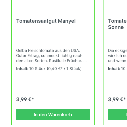
Tomatensaatgut Manyel
Tomaten
Sonne
Gelbe Fleischtomate aus den USA.
Die eckige
Guter Ertrag, schmeckt richtig nach
wirklich ec
den alten Sorten. Rustikale Früchte.
und wenn 
Wuchshöhe: 1,9m Früchte: gelb, rund,
wächst, wi
Inhalt:
10 Stück
(0,40 €* / 1 Stück)
Inhalt:
10
150-350gDas Tomatensaatgut wird
schmeckt 
ausdrücklich als Sammelobjekt oder
hervorrag
Zierpflanze verkauft. Keimtemperatur
knackig er
zwischen 25°C und 28°C konstant
Wuchshöhe
(Heizdecke). Durch unsere
Das Tomat
Erhaltungszüchtung passen wir alte
als Samme
3,99 €*
3,99 €*
und neue Tomatensorten den sich
verkauft.
fortlaufend ändernden
25°C und 
Wachstumsbedingungen nach den
Durch uns
In den Warenkorb
Grundsätzen des Demeter Verbandes
passen wi
an. Damit wird die Tomatenvielfalt
Tomatenso
gefördert die du in deinem
ändernde