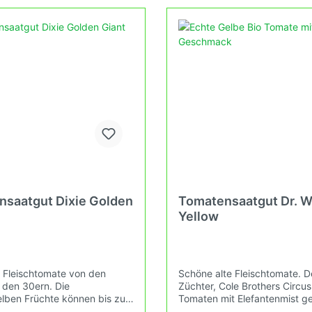
samen, rosé/rosa,
Tomatensamen, rosé/r
ittelgroß
großfruchtig
samen, grün, klein-
Tomatensamen, grün,
roß
großfruchtig
samen, orange, klein-
Tomatensamen, orang
roß
großfruchtig
saatgut Dixie Golden
Tomatensaatgut Dr. 
nsamen, mehrfarbig-
Tomatensamen, mehrf
Yellow
t
geflammt
nsamen,
Tomatensamen, Roma
 Fleischtomate von den
Schöne alte Fleischtomate. D
e/samtige Sorten
Kochtomaten
 den 30ern. Die
Züchter, Cole Brothers Circus
ltomaten)
elben Früchte können bis zu 1
Tomaten mit Elefantenmist g
 werden. Wuchshöhe: 1,8
Empfehlen wir nicht, weil nich