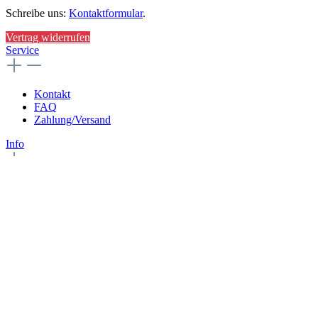
Schreibe uns:
Kontaktformular
.
Vertrag widerrufen
Service
Kontakt
FAQ
Zahlung/Versand
Info
Impressum
AGB
Widerrufsrecht
Datenschutz
Service
Info
* Alle Preise inkl. gesetzl. Mehrwertsteuer zzgl.
Versandkosten
und
ggf. Nachnahmegebühren, wenn nicht anders angegeben.