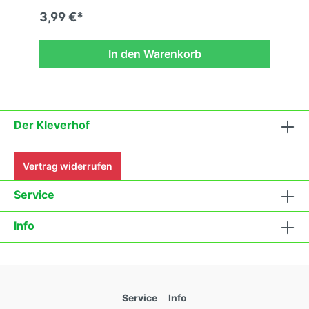
fortlaufend ändernden Wachstumsbedingungen
3,99 €*
nach den Grundsätzen des Demeter Verbandes
an. Damit wird die Tomatenvielfalt gefördert die du
in deinem Hausgarten, auf der Terasse oder auf
In den Warenkorb
dem Balkon erleben kannst.
Der Kleverhof
Vertrag widerrufen
Service
Info
Service
Info