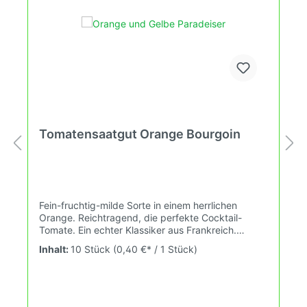
Tomatensaatgut Orange Bourgoin
Fein-fruchtig-milde Sorte in einem herrlichen
Orange. Reichtragend, die perfekte Cocktail-
Tomate. Ein echter Klassiker aus Frankreich.
Wuchshöhe: 2m Früchte: orange, saftig, 45-55g
Inhalt:
10 Stück
(0,40 €* / 1 Stück)
Das Tomatensaatgut wird ausdrücklich als
Sammelobjekt oder Zierpflanze verkauft.
Keimtemperatur zwischen 25°C und 28°C konstant
(Heizdecke). Durch unsere Erhaltungszüchtung
passen wir alte und neue Tomatensorten den sich